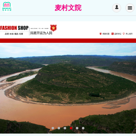
麦村文院
󰄭