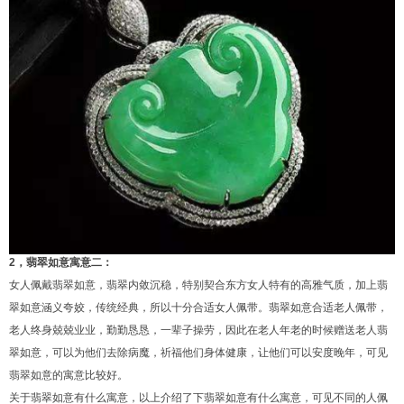
1
2
3
4
5
6
2，翡翠如意寓意二：
女人佩戴翡翠如意，翡翠内敛沉稳，特别契合东方女人特有的高雅气质，加上翡
翠如意涵义夸姣，传统经典，所以十分合适女人佩带。翡翠如意合适老人佩带，
老人终身兢兢业业，勤勤恳恳，一辈子操劳，因此在老人年老的时候赠送老人翡
翠如意，可以为他们去除病魔，祈福他们身体健康，让他们可以安度晚年，可见
翡翠如意的寓意比较好。
关于翡翠如意有什么寓意，以上介绍了下翡翠如意有什么寓意，可见不同的人佩