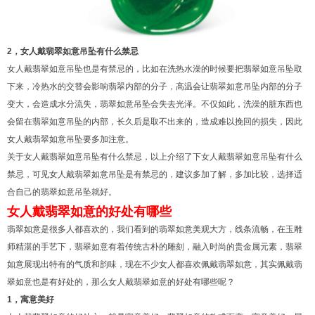
2，女人戴翡翠如意吊坠有什么禁忌
女人戴翡翠如意吊坠也是有禁忌的，比如在洗热水澡的时候要把翡翠如意吊坠取
下来，冷热水的交替会影响翡翠内部的分子，高温会让翡翠如意吊坠内部的分子
变大，会造成水分流失，翡翠如意吊坠会失去光泽。不仅如此，洗澡的脏东西也
会留在翡翠如意吊坠的内部，长久后是取不出来的，造成难以挽回的损失，因此
女人戴翡翠如意吊坠要多加注意。
关于女人戴翡翠如意吊坠有什么禁忌，以上介绍了下女人戴翡翠如意吊坠有什么
禁忌，可见女人戴翡翠如意吊坠是有禁忌的，建议多加了解，多加比较，选择适
合自己的翡翠如意吊坠就好。
女人戴翡翠如意的好处有哪些
翡翠如意是很多人都喜欢的，我们看到的翡翠如意美观大方，线条流畅，在玉雕
师精湛的手艺下，翡翠如意有着传统古朴的雕刻，融入时尚的贵金属元素，翡翠
如意展现出特有的气质和韵味，现在不少女人都喜欢佩戴翡翠如意，其实佩戴翡
翠如意也是有好处的，那么女人戴翡翠如意的好处有哪些呢？
1，寓意美好