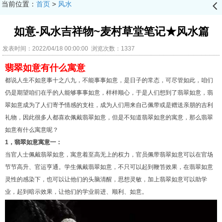
当前位置：
首页
>
风水
󰊒
如意-风水吉祥物~麦村草堂笔记★风水篇
发表时间：2022/04/18 00:00:00 浏览次数：1337
翡翠如意有什么寓意
都说人生不如意事十之八九，不能事事如意，是日子的常态，可尽管如此，咱们
仍是期望咱们在乎的人能够事事如意，样样顺心，于是人们想到了翡翠如意，翡
翠如意成为了人们寄予情感的支柱，成为人们用来自己佩带或是赠送亲朋的吉利
礼物，因此很多人都喜欢佩戴翡翠如意，但是不知道翡翠如意的寓意，那么翡翠
如意有什么寓意呢？
1，翡翠如意寓意一：
当官人士佩戴翡翠如意，寓意着至高无上的权力，官员佩带翡翠如意可以在官场
节节高升、官运亨通。学生佩戴翡翠如意，不只可以起到鞭笞效果，在翡翠如意
灵性的感染下，也可以让他们的头脑清醒，思想灵敏，加上翡翠如意可以助学
业，起到暗示效果，让他们的学业前进、顺利、如意。