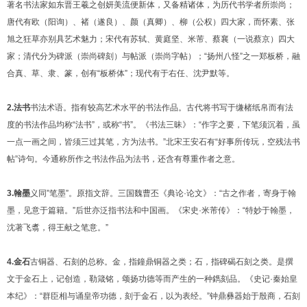
著名书法家如东晋王羲之创妍美流便新体，又备精诸体，为历代书学者所崇尚；
唐代有欧（阳询）、褚（遂良）、颜（真卿）、柳（公权）四大家，而怀素、张
旭之狂草亦别具艺术魅力；宋代有苏轼、黄庭坚、米芾、蔡襄（一说蔡京）四大
家；清代分为碑派（崇尚碑刻）与帖派（崇尚字帖）；“扬州八怪”之一郑板桥，融
合真、草、隶、篆，创有“板桥体”；现代有于右任、沈尹默等。
2.法书
书法术语。指有较高艺术水平的书法作品。古代将书写于缣楮纸帛而有法
度的书法作品均称“法书”，或称“书”。《书法三昧》：“作字之要，下笔须沉着，虽
一点一画之间，皆须三过其笔，方为法书。”北宋王安石有“好事所传玩，空残法书
帖”诗句。今通称所作之书法作品为法书，还含有尊重作者之意。
3.翰墨
义同”笔墨”。原指文辞。三国魏曹丕《典论·论文》：“古之作者，寄身于翰
墨，见意于篇籍。”后世亦泛指书法和中国画。《宋史·米芾传》：“特妙于翰墨，
沈著飞翥，得王献之笔意。”
4.金石
古铜器、石刻的总称。金，指鐘鼎铜器之类；石，指碑碣石刻之类。是撰
文于金石上，记创造，勒箴铭，颂扬功德等而产生的一种鐫刻品。《史记·秦始皇
本纪》：“群臣相与诵皇帝功德，刻于金石，以为表经。”钟鼎彝器始于殷商，石刻