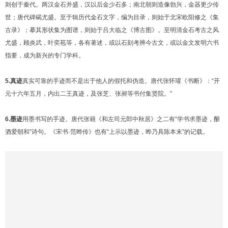
则创于秦代。两汉金石并盛，汉以后金少石多；南北朝则造像勃兴，金器更少传
世；唐代碑碣尤盛。至于辑历代金石文字，编为目录，则始于北宋欧阳修之《集
古录》；摹其形状集为图谱，则始于吕大临之《博古图》。至明清金石考古之风
尤盛，顾炎武，叶奕苞等，各有著述，或以石刻考辨今古文，或以金文发明六书
指要，成为新兴的专门学科。
5.真迹
真实可靠的手迹而不是出于他人的假托和伪造。唐代张怀瓘《书断》：“开
元十六年五月，内出二王真迹，及张芝、张昶等书付集贤院。”
6.墨迹
用墨书写的手迹。唐代张籍《和左司元郎中秋居》之二有“学书求墨迹，酿
酒爱朝和”诗句。《宋书·范晔传》也有“上示以墨迹，晔乃具陈本末”的记载。