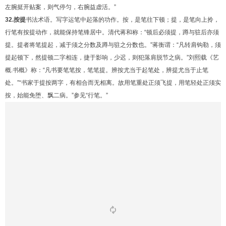
左腕挺开贴案，则气停匀，右腕益虚活。”
32.按提
书法术语。写字运笔中起落的功作。按，是笔往下顿；提，是笔向上拎，
行笔有按提动作，就能保持笔锋居中。清代蒋和称：“顿后必须提，蹲与驻后亦须
提。提者将笔提起，减于须之分数及蹲与驻之分数也。”蒋衡谓：“凡转肩钩勒，须
提起顿下，然提顿二字相连，捷于影响，少迟，则犯落肩脱节之病。”刘熙载《艺
概.书概》称：“凡书要笔笔按，笔笔提。辨按尤当于起笔处，辨提尤当于止笔
处。”“书家于提按两字，有相合而无相离。故用笔重处正须飞提，用笔轻处正须实
按，始能免堕、飘二病。”参见“行笔。”