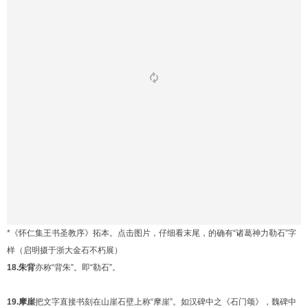
*《怀仁集王书圣教序》拓本。点击图片，仔细看末尾，的确有“诸葛神力勒石”字
样（启明摄于浙大金石不朽展）
18.朱背
亦称“背朱”。即“勒石”。
19.摩崖
把文字直接书刻在山崖石壁上称“摩崖”。如汉碑中之《石门颂》，魏碑中