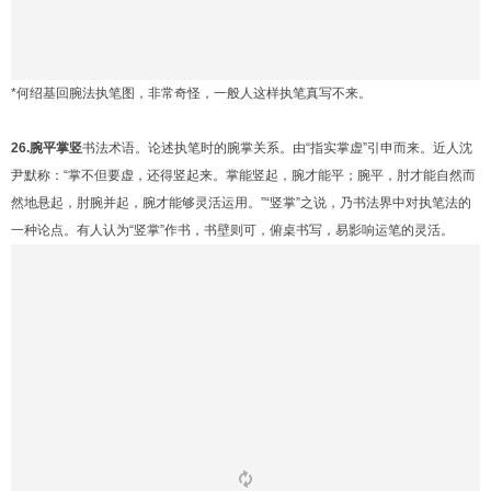
*何绍基回腕法执笔图，非常奇怪，一般人这样执笔真写不来。
26.腕平掌竖
书法术语。论述执笔时的腕掌关系。由“指实掌虚”引申而来。近人沈
尹默称：“掌不但要虚，还得竖起来。掌能竖起，腕才能平；腕平，肘才能自然而
然地悬起，肘腕并起，腕才能够灵活运用。”“竖掌”之说，乃书法界中对执笔法的
一种论点。有人认为“竖掌”作书，书壁则可，俯桌书写，易影响运笔的灵活。