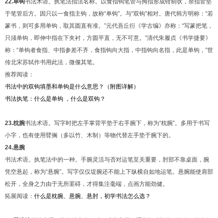
22.单钩
书法术语。执笔法指法名称。以食指钩笔管与拇指形成钳制状，余指皆垫
于笔管后方。因只以一食指主钩，故称“单钩”。与“双钩”相对。唐代韩方明称：“若
篆书，则可多用单钩，取其圆直有准。”元代吾丘衍《学古编》亦称：“写篆把笔，
只须单钩，即伸中指在下夹衬，方圆平直，无不可意。”清代朱履贞《书学捷要》
称：“单钩者食指、中指参差不齐，食指钩向大指，中指钩向名指，此是单钩，”世
传北宋苏轼作书用此法，微偃其笔。
推荐阅读：
书法中的双钩填墨和单钩是什么意思？（附图详解）
书法执笔：什么是单钩 ，什么是双钩？
23.枕腕
书法术语。写字时把左手掌背平垫于右手腕下，称为“枕腕”。多用于书写
小字，也有使用臂搁（多以竹、木制）等物代替左手垫于腕下的。
24.悬腕
书法术语。执笔法中的一种。手腕灵活与否对运笔至关重要，肘部不靠桌面，腕
凭空悬起，称为“悬腕”。写字仅仅堤腕还不能上下纵横自如地运笔。悬腕能使肩部
松开，全身之力由于无所罣碍，才得集注毫端，点画方能劲健。
拓展阅读：
什么是枕腕、悬腕、悬肘，初学书法怎么选？