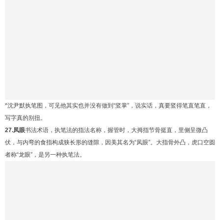
*沈尹默执笔图，可见他其实也并没有做到“竖掌”，说实话，真要竖得笔直笔直，
写字真的别扭。
27.凤眼
书法术语，执笔法的指法名称，握管时，大拇指节骨挺直，里侧呈微凸
伏，与内弯的食指构成狭长形的缝隙，因美其名为“凤眼”。大指骨外凸，虎口空圆
者称“龙眼”，是另一种执笔法。