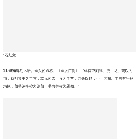
*石鼓文
11.碑额
碑刻术语。碑头的通称。《碑版广例》：“碑首或刻螭、虎、龙、鹤以为
饰，就刳其中为圭首，或无它饰，直为圭首，方锐圆椭，不一其制。圭首有字称
为额，额书篆字称为篆额，书隶字称为题额。”