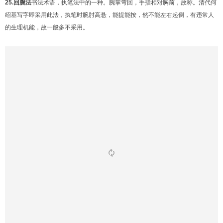
25.回腕法
书法术语，执笔法中的一种。腕掌弯回，手指相对胸前，故称。清代何
绍基写字即采用此法，执笔时腕肘高悬，能提能按，然不能左右起倒，有违常人
的生理机能，故一般多不采用。