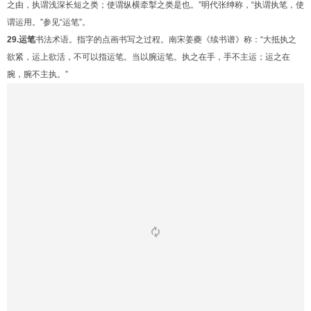
之由，执谓浅深长短之类；使谓纵横牵掣之类是也。”明代张绅称，“执谓执笔，使
谓运用。”参见“运笔”。
29.运笔
书法术语。指字的点画书写之过程。南宋姜夔《续书谱》称：“大抵执之
欲紧，运上欲活，不可以指运笔。当以腕运笔。执之在手，手不主运；运之在
腕，腕不主执。”