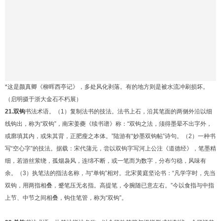
*这是颜真卿《柳晖西亭记》，多处风化剥落。有的地方则是被水流冲刷损坏。
（启明摄于浙大金石不朽展）
21.双钩
书法术语。（1）复制法书的技法。法书上石，沿其笔面的两侧外沿以细
线钩出，称为“双钩”，南宋姜夔《续书谱》称：“双钩之法，须得墨晕不出字外，
或廓填其内，或朱其背，正肥瘦之本体。”陆游有“妙墨双钩帖”诗句。（2）一种书
写“空心字”的技法。据载：宋代蒲元，尝以双钩字写河上公注《道德经》，笔墨精
细，若游丝萦绕，孤烟袅风，连绵不断，或一笔而为数字，分布匀稳，风味有
余。（3）执笔法的指法名称，与“单钩”相对。北宋黄庭坚论书：“凡学字时，先当
双钩，用两指相叠，蹙笔压无名指。高提笔，令腕随已意左右。”今以食指与中指
上节、中节之间相叠，钩住笔管，称为“双钩”。