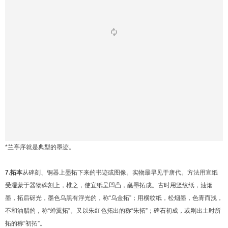
*兰亭序就是典型的墨迹。
7.拓本
从碑刻、铜器上墨拓下来的书迹或图像。实物最早见于唐代。方法用宣纸
受湿蒙于器物碑刻上，椎之，使宜纸呈凹凸，蘸墨拓成。古时用竖纹纸，油烟
墨，拓后砑光，墨色乌黑有浮光的，称“乌金拓”；用横纹纸，松烟墨，色青而浅，
不和油腊的，称“蝉翼拓”。又以朱红色拓出的称“朱拓”；碑石初成，或刚出土时所
拓的称“初拓”。