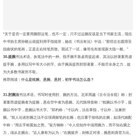
*关于是否一定要用腕部运笔，也不一定，只不过运腕应该是当下书家主流，现任
中书协主席孙晓云就提到用手指捻管，她在《书法有法》中说：“那些左右圆滑呈
扭曲状的笔画，正是左右转笔所致。我试了一试，像哥伦布发现新大陆一般。”
30.提腕
书法术语。执笔法中的一种。指手腕不靠桌而提起者。其法以肘著案而虚
提手腕，多用以写中等大小的字。由于腕虽提而肘部著案，不能尽全身之力，故
为大多数书家所不取。
推荐阅读：
什么是枕腕、悬腕、悬肘，初学书法怎么选？
31.肘腕法
书法术语。书写时使用肘、腕的方法。北宋周越《古今法令苑》称：肘
著案而虚提腕者为提腕，悬在空中者为悬腕。元代陈绎曾称：“枕腕以书小字，提
腕以书中字，悬腕以书大字。”郑杓称：“寸以内，法在掌指，寸以外，法兼肘
腕。”前人论述肘腕之法不仅强调握笔的右腕，也注重于按纸的左腕，如清代姚配
中称：“用左手称翼如之势。”翁方钢称：“今人但知作中须用腕力，而不知右腕之
力，须从左腕出。”近人康有为认为：“右腕挺开，则锋正对准，腕悬则肩背力出。