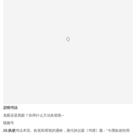
启明书法
龙眼还是凤眼？你用什么方法执笔呢～
视频号
28.执使
书法术语。执笔和用笔的通称，唐代孙过庭《书谱》载：“今撰执使转用