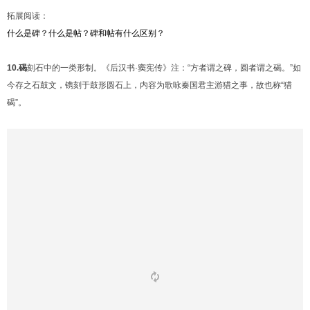
拓展阅读：
什么是碑？什么是帖？碑和帖有什么区别？
10.碣
刻石中的一类形制。《后汉书·窦宪传》注：“方者谓之碑，圆者谓之碣。”如
今存之石鼓文，镌刻于鼓形圆石上，内容为歌咏秦国君主游猎之事，故也称“猎
碣”。