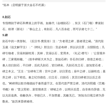
*拓本（启明摄于浙大金石不朽展）
8.刻石
专指镌刻于碑石和摩崖上的字画。如秦代《会稽刻石》，东汉《石门颂》摩崖刻
石。桓谭《新论》：“泰山之上，有刻石，凡八百余处，而可识者七十二。”
9.碑
刻石中的一类形制。《后汉书·窦宪传》注：“方者谓之碑，圆者谓之碣。”清代段
玉裁《说文解字注》：“《聘礼》郑注曰：宫必有碑，所以识日景，分阴阳也；凡
碑引物者，宗庙则丽牲焉；其林，宫庙以石，窆用木。《礼记·檀弓》：‘公室视丰
碑，三家视桓楹。’（按丰碑斫大木为之，形如石碑）非石亦曰碑，假借之称也；
秦人但曰刻石，不曰碑，后此凡刻石，皆曰碑矣。凡刻石先立石，故知竖石者，
碑之本义。”王注：“古碑有三用：宫中之碑，识日景也；庙中之碑，以丽牲也；墓
所之碑，以下棺也。秦之纪功德也，曰立石，曰刻石；其言曰碑者汉以后之语
也。”树碑用以歌功颂德始于秦而盛于汉。在晋代曾严禁立碑。清代刘熙载《艺概·
书概》称：“普义熙初，裴世期表言：‘碑铭之作，以明示后昆，自非殊功异德，无
以允应兹典。俗敝伪兴，华烦已久，不加禁裁，其敝无已。’则知当日视立碑为异
数矣。”故历来晋碑难得。