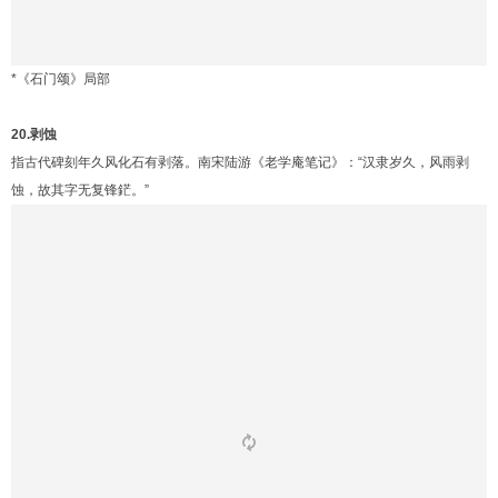
*《石门颂》局部
20.剥蚀
指古代碑刻年久风化石有剥落。南宋陆游《老学庵笔记》：“汉隶岁久，风雨剥
蚀，故其字无复锋鋩。”