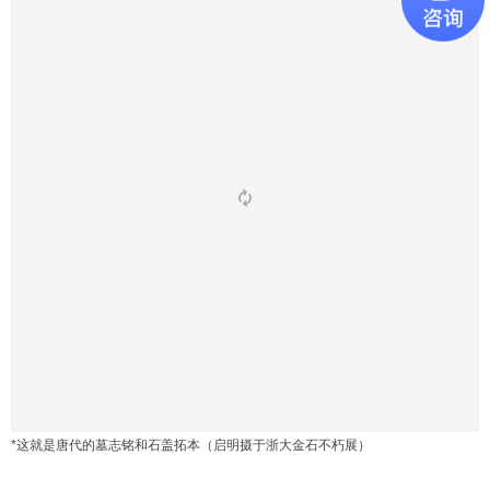
*这就是唐代的墓志铭和石盖拓本（启明摄于浙大金石不朽展）