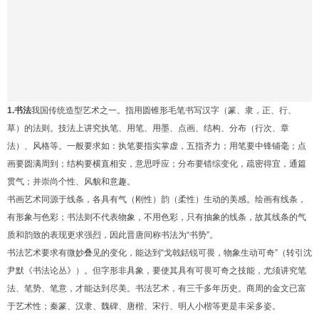
1.书法
我国传统造型艺术之一。指用圆锥形毛笔书写汉字（篆、隶，正、行、
草）的法则。技法上讲究执笔、用笔、用墨、点画、结构、分布（行次、章
法）、风格等。一般要求如：执笔要指实掌虚，五指齐力；用笔要中锋铺毫；点
画要圆满周到；结构要横直相安，意思呼应；分布要错综变化，疏密得宜，通篇
贯气；并崇尚个性、风貌和意趣。
书画艺术同源于线条，各具有气（刚性）韵（柔性）生动的美感。绘画有线条，
有形象与色彩；书法则不代表物象，不用色彩，只有抽象的线条，故其线条的气
质和韵致的表现更求强烈，因此晋唐间称书法为“书势”。
书法艺术要求有微妙叠见的变化，能达到“戈戟銛锐可畏，物象生动可奇”（转引沈
尹默《书法论丛》）。但字形非具象，要使其具有可畏可奇之技能，尤须讲究笔
法、笔势、笔意，才能达到尽美。书法艺术，有三千多年历史。商周的金文已富
于艺术性；秦篆、汉隶、魏碑、唐楷、宋行、明人小楷等更是丰采多姿。