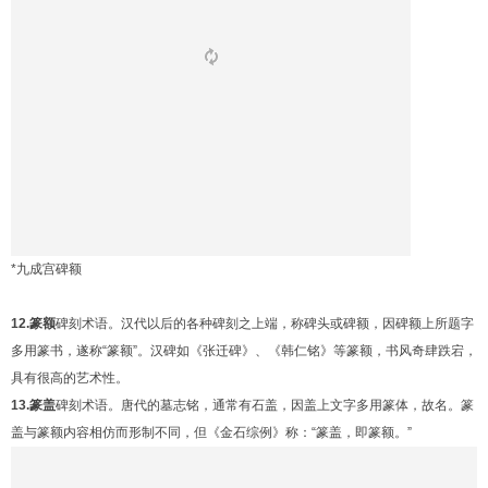
*九成宫碑额
12.篆额
碑刻术语。汉代以后的各种碑刻之上端，称碑头或碑额，因碑额上所题字
多用篆书，遂称“篆额”。汉碑如《张迁碑》、《韩仁铭》等篆额，书风奇肆跌宕，
具有很高的艺术性。
13.篆盖
碑刻术语。唐代的墓志铭，通常有石盖，因盖上文字多用篆体，故名。篆
盖与篆额内容相仿而形制不同，但《金石综例》称：“篆盖，即篆额。”