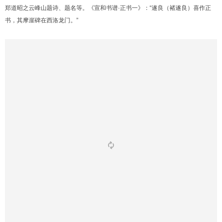
郑道昭之云峰山题诗、题名等。《宣和书谱·正书一》：“遂良（褚遂良）喜作正
书，其摩崖碑在西洛龙门。”