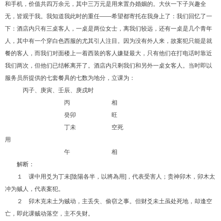
和手机，价值共四万余元，其中三万元是用来置办婚姻的。大伙一下子兴趣全
无，皆观于我。我知道我此时的重任——希望都寄托在我身上了：我们回忆了一
下：酒店内只有三桌客人，一桌是两位女士，离我们较远，还有一桌是几个青年
人，其中有一个穿白色西服的尤其引人注目。因为没有外人来，故案犯只能是就
餐的客人，而我们对面楼上一着西装的客人嫌疑最大，只有他们在打电话时靠近
我们两次，但他们已结帐离开了。酒店内只剩我们和另外一桌女客人。当时即以
服务员所提供的七套餐具的七数为地分，立课为：
丙子、庚寅、壬辰、庚戌时
丙 相
癸卯 旺
丁未 空死
用
午 相
解断：
１ 课中用爻为丁未
[
陰陽各半，以將為用
]
，代表受害人；贵神卯木，卯木太
冲为贼人，代表案犯。
２ 卯木克未土为贼动，主丢失、偷窃之事。但财爻未土虽处死地，却逢空
亡，即此课贼动落空，主不失财。