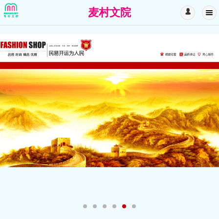
麦村文院
󰄭