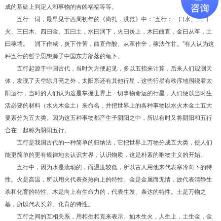
成的基础上判定人和事物的吉凶祸福等等。
五行一词，最早见于西周初年的《尚扎．洪范》中：“五行：一曰水、二曰
火、三曰木、四曰金、五曰土，水曰润下，火曰炎上，木曰曲直，金曰从革，土
曰稼墙。 润下作咸，炎下作苦，曲直作酸、从革作辛，稼法作甘。”有人认为这
种五行的哲学思想源子中国东方部落的龟卜。
五行起源于中国古代，当时为方便起见，多以五指来计算，后来人们观测天
体，发现了天空除月亮之外，太阳系还有其他行星，这些行星有秩序地围绕着太
阳运行，当时的人们认为这是掌握世界上一切事物命运的行星，人们便以当时生
活必要的材料（水火木金土）来命名，并把世界上的各种事物以水火木金土五大
要素分为五大类。因为这五种事物都产生子阴阳之中，所以有时又将阴阳和五行
合在一起称为阴阳五行。
五行是我国古代的一种简单的归纳法，它把世界上万物分成五大类，使人们
能更简单的更有规律地去认识世界，认识物质，这是朴素的唯物主义的开始。
五行中，因为水是流动的，而温度较低，所以古人用他来代表寒冷向下的特
性。火是高温，所以用火代表炎热向上的特性。金是金属而无情，故代表清静生
杀和化育的特性。木是向上有生命力的，代表生发、条达的特性。土是万物之
基，所以代表长养、化育的特性。
五行之间的互相关系，用相生相克来表示。如木生火，人生上，土生金，金