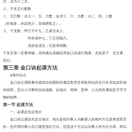
月，丑为十二月。
八、干支五行配数
１、五行数：水土一、五、七数；金木三、六、九数；火二、四、八数
（旺相多，休囚死少，宜细辨取之）。
２、干支数；甲己子午九，乙庚丑未八。
丙辛寅申七，丁壬卯酉六。
戊癸辰戌五；巳亥单四数。
干支关系一定要明确，否则难以准确应用金口诀进行预测，尤其是干、支主事。
切记。
第三章 金口诀起课方法
●课内论点
金口诀立课取事先观四位的阴阳所属定取用爻再取四位的五行生克知其旺相
休囚死，定出人与事的吉凶成败。以地分、将神、贵神、人元的所属知其万乎万
物的始终。
第一节 起课方法
一、起课必先定地分
金口诀立课必先定出地分。地分是指问事人与解课人的相对方位及角度而言
的，也可用问事人自己随意指定方位，但是这个方位以问事人的方位为准，即以