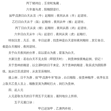
丙丁猪鸡位，壬癸蛇兔藏，
六辛逢马虎，阳顺阴逆行。
如甲戊庚日白天从丑（牛）起顺转；夜间从未（羊）起逆转。
乙巳日白天从子（鼠）起顺传，夜间从申（猴）起逆转。
丙丁日白天从亥（猪）起顺转，夜间从酉（鸡）起逆转。
六辛日白天从午（马）起逆行，夜间从寅（虎）起顺行。
特别注意，凡壬、癸、辛日起课，找贵神是白天逆转夜间顺转，其它各日。
都是白天顺转，夜间逆转。
关于白天夜间的分界，应以星出为夜，星落为白天。
大家注意：若在白天不见太阳（即阴天时），则贵神按夜晚起例。切记！
关于贵种的顺逆，以立课时的日干来定。关于贵神的顺逆，取辰戌为阴阳界
线。如从巳至戍逆转，从亥至辰顺转。
接上例，日干为庚，按“甲戊庚牛羊”歌诀，白日顺取，按贵神顺序，依序在丑
上取天乙贵人丑上，顺数至寅为腾蛇巳火，则巳为贵神。
四、起人元
人元是取当天的日干用五子元遁法，遁到地分上所得。
五子元遁口诀：
甲已还加甲，乙庚丙作初，