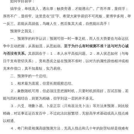
如何学好易学：
搞学业，单线直入，透出厚；触类旁通，才能透出广。广而不厚，显得浮；
厚而不广，显得窄。这里贵在“活”字。希望大家学易切不可死板，要博学多闻，举
一反三。若能从高就低，鸟瞰人生，然后集其大成，自然能出高手！
预测学之我见：
一、预测学的科学认识：预测可得一时一事之机，而人生大势要在与命运抗
争中主动把握，从善如流，从恶如崩。
至于为什么有时候测不准？这与对方心诚
与否没有关系。
其原因在于：１．本人水平高低问题。２．本人状态如何（与每
日干支有密切关系）。竟有愚劣之徒在预测不准时，以对方的属性踉他相冲或相
克来作借口，真不知羞耻，实乃易痞。
二、预测学的一个总结。
１．相术最为直观，但需长期观察总结。
２．象数随机可用，但必须注意把握时机，只要时机抓得好，百试百验，若
能与四柱相结合，则更为精确，但学到这一层的并不多见。
３．六爻、增删卜易、卜巫正宗（只有巫法无卜法）等方法来预测，则比较
精确，对近事近运百发百中，不过此法比较繁琐，无较高学术基础或高人指点难
以精通。
４，奇门和星相属高级预测方法，无高人指点和几十年的刻苦钻研是很难有