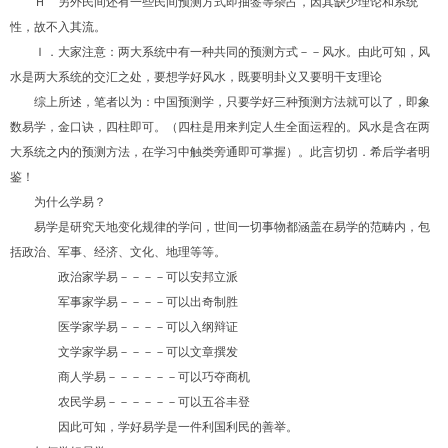
Ｈ 另外民间还有一些民间预测方式即抽签等杂占，因其缺少理论和系统
性，故不入其流。
Ｉ．大家注意：两大系统中有一种共同的预测方式－－风水。由此可知，风
水是两大系统的交汇之处，要想学好风水，既要明卦义又要明干支理论
综上所述，笔者以为：中国预测学，只要学好三种预测方法就可以了，即象
数易学，金口诀，四柱即可。（四柱是用来判定人生全面运程的。风水是含在两
大系统之内的预测方法，在学习中触类旁通即可掌握）。此言切切．希后学者明
鉴！
为什么学易？
易学是研究天地变化规律的学问，世间一切事物都涵盖在易学的范畴内，包
括政治、军事、经济、文化、地理等等。
政治家学易－－－－可以安邦立派
军事家学易－－－－可以出奇制胜
医学家学易－－－－可以入纲辩证
文学家学易－－－－可以文章撰发
商人学易－－－－－－可以巧夺商机
农民学易－－－－－－可以五谷丰登
因此可知，学好易学是一件利国利民的善举。