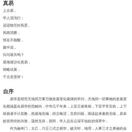
真易
上古易，
学人混沌行；
迢迢独尽好风景，
风雨消磨，
情在不能醒．
腹中花，
问与谁共鸣？
易海缳沙出真易，
1
2
3
4
5
6
韬略试展，
千古圣贤评！
自序
易学是研究天地间万事万物发展变化规律的学问，天地间一切事物的发展变
化都涵盖在易学的范畴内．中华几千年来，上至王侯将相，下至平常百姓，上下
研易者不计其数．然易海浩瀚，经文晦涩，言辞闪烁，阅读起来索然无味，原本
皓首穷经的兴致，荡然无存．因而，学人总在云深不知处的境界中．
作为融奇门，太乙，六壬三式之精华，破天时，地理，人事三才之奥秘的金