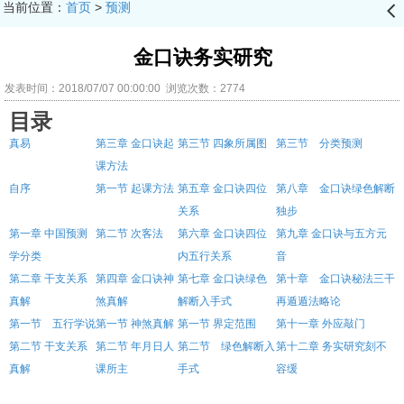
当前位置：
首页
>
预测
󰊒
金口诀务实研究
发表时间：2018/07/07 00:00:00 浏览次数：2774
目录
真易
第三章
金口诀起
第三节
四象所属图
第三节 分类预测
课方法
自序
第一节
起课方法
第五章
金口诀四位
第八章 金口诀绿色解断
关系
独步
第一章
中国预测
第二节
次客法
第六章
金口诀四位
第九章
金口诀与五方元
学分类
内五行关系
音
第二章
干支关系
第四章
金口诀神
第七章
金口诀绿色
第十章 金口诀秘法三干
真解
煞真解
解断入手式
再遁遁法略论
第一节 五行学说
第一节
神煞真解
第一节
界定范围
第十一章
外应敲门
第二节
干支关系
第二节
年月日人
第二节 绿色解断入
第十二章
务实研究刻不
真解
课所主
手式
容缓