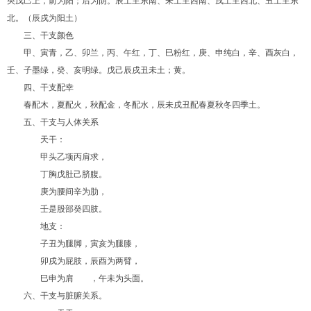
央戊己上，前为阳；后为阴。辰土主东南、未土主西南、戌土主西北、丑土主东
北。（辰戌为阳土）
三、干支颜色
甲、寅青，乙、卯兰，丙、午红，丁、巳粉红，庚、申纯白，辛、酉灰白，
壬、子墨绿，癸、亥明绿。戊己辰戌丑未土；黄。
四、干支配幸
春配木，夏配火，秋配金，冬配水，辰未戌丑配春夏秋冬四季土。
五、干支与人体关系
天干：
甲头乙项丙肩求，
丁胸戊肚己脐腹。
庚为腰间辛为肋，
壬是股部癸四肢。
地支：
子丑为腿脚，寅亥为腿膝，
卯戌为屁肢，辰酉为两臂，
巳申为肩 ，午未为头面。
六、干支与脏腑关系。