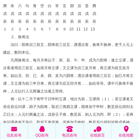
腾 朱 六 勾 青 空 白 常 玄 阴 后 贵 腾
戌 戌 戌 戌 戌 戌 戌 戌 戌 戌 戌 戌 戌
辰 辰 辰 辰 辰 辰 辰 辰 辰 辰 辰 辰 辰
１ ２ ３ ４ ５ ６ ７ ８ ９
10 11 12 13
２、换将法
法曰：阳将后三前五，阴将前三后五，课遇次客，换将不换神，更于人元上
建起，数到本位。
凡用换将法，每月月将以子、寅、辰、午、申、戌为六阳将；逢之立课，遇
次客者用后三前五，如寅月将立课，又立课为后三亥月将，再立课为前五辰月
将。如以丑、卯、已、未、酉、亥为六阴将，遇次课者用前三后五；如巳月将立
课，又立课为前三申月将，再立课为后五卯月将……如此等等。课中只换将不换
种，人元以行人元两遍之法遁之而得。
例：以十二月子将甲子日申时立课，地分为辰，立课得（１）；若立课者又
坐在辰位问课，因子为阳将，取后三将酉立课，酉将加于申时，数至辰位得到太
乙巳火；人元行两遍之法，戊癸壬子推，数至辰，则人元为丙，即（２）；若再
有问课者坐于辰位，取前五将寅将，寅将加于申时，数至辰位得到河魁戌将神，
󰄸
󰇇
󰇯
󰂮
󰅊
人元以丙辛从戊起，数至地分辰上，则人元为壬，即（３）；仍有立课者地分为
信息咨询
QQ咨询
电话咨询
在线留言
在线地图
辰，复取后三将亥，以月将加时 …；如此周而复始可立十二课，至十三课就重