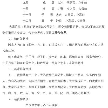
九月 戌 卯 太冲
寒露后，立冬前
十月 亥 寅 功曹
立冬后，大雪前
十一月 子 丑 大吉 大雪后，小寒前
十二月 丑 子 神后
小寒后，立春前
大家注意：月将的更换是以交节为主，即交节即换月将。金口诀不象其它预
测学那样月令多以中气为分界点，而是
以节气分界
。
２、如何取将神
以来人的时间（即年、月、日、时排成四柱），用月将加时寻地分方位之法
找出将神。
例：戊寅年、甲子月、戊子日、庚申时、问事。属相为寅虎，以寅为地分，
把子月将丑加在时辰申上，顺数至寅，得寅上为未，未即为将神。
三、起课再取贵神
１ 、贵神共有十二个，天乙贵神已丑阴土，腾蛇丁巳阴火，朱雀丙午阳
人，六合乙卯阴木，勾陈戊辰阳土，青龙甲寅阳木，天空戊戌阳土，白虎庚申阳
金，太常己未阴土，玄武壬子阳水，太阴辛酉阴金，天后癸亥阴水。其顺序为：
贵、腾、朱、六、勾、青、空、白、常、玄、阴、后。须熟记此顺序。
２、起贵神歌诀：
甲戊庚牛羊，乙己鼠猴乡，