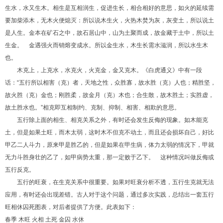
生水，水又生木。相生是互相润生，促进生长，相合相好的意思，如火的延续需
要加柴添木，无木火便熄灭：所以说木生火，火热木焚为灰，灰变土，所以说土
是人生。金本在矿石之中，故石居山中，山为土聚而成，故金藏于土中，所以土
生金。 金遇强火而销熔变成水。所以金生水，木生长需水滋润，所以水生木
也。
木克上，上克水，水克火，火克金，金又克木。《白虎通义》中有一段
话：“五行所以相害（克）者，天地之性，众胜寡，故水胜（克）人也；精胜坚，
故火胜（克）金也；刚胜柔，故金月（克）木也；合生散，故木胜土；实胜虚，
故土胜水也。”相克即互相制约、克制、抑制、相害、相欺的意思。
五行除上面的相生、相克关系之外，有时还会发生反侮的现象。如木能克
土，但是如果土旺，而木太弱，这时木不但克不动土，而且还会损坏自己，好比
甲乙二人斗力，原来甲是胜乙的，但是如果在甲生病，体力太弱的情况下，甲就
无力斗胜身壮的乙了，如甲病势太重，那一定败于乙下。 这种情况叫做反侮或
五行反克。
五行的旺衰，在生克关系中很重要。如果对旺衰分析不透，五行生克就无法
应用，有时还会出现差错。古人对于这个问题，通过多次实践，总结出一套五行
旺相休囚死图表，对后者提供了方便。此表如下：
春季 木旺 火相 土死 金囚 水休