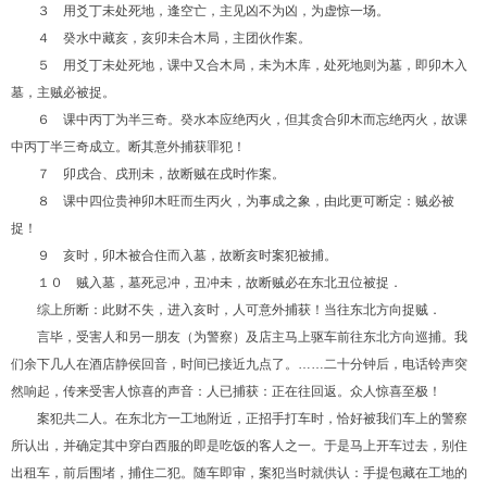
３ 用爻丁未处死地，逢空亡，主见凶不为凶，为虚惊一场。
４ 癸水中藏亥，亥卯未合木局，主团伙作案。
５ 用爻丁未处死地，课中又合木局，未为木库，处死地则为墓，即卯木入
墓，主贼必被捉。
６ 课中丙丁为半三奇。癸水本应绝丙火，但其贪合卯木而忘绝丙火，故课
中丙丁半三奇成立。断其意外捕获罪犯！
７ 卯戌合、戌刑未，故断贼在戌时作案。
８ 课中四位贵神卯木旺而生丙火，为事成之象，由此更可断定：贼必被
捉！
９ 亥时，卯木被合住而入墓，故断亥时案犯被捕。
１０ 贼入墓，墓死忌冲，丑冲未，故断贼必在东北丑位被捉．
综上所断：此财不失，进入亥时，人可意外捕获！当往东北方向捉贼．
言毕，受害人和另一朋友（为警察）及店主马上驱车前往东北方向巡捕。我
们余下几人在酒店静侯回音，时间已接近九点了。……二十分钟后，电话铃声突
然响起，传来受害人惊喜的声音：人已捕获：正在往回返。众人惊喜至极！
案犯共二人。在东北方一工地附近，正招手打车时，恰好被我们车上的警察
所认出，并确定其中穿白西服的即是吃饭的客人之一。于是马上开车过去，别住
出租车，前后围堵，捕住二犯。随车即审，案犯当时就供认：手提包藏在工地的