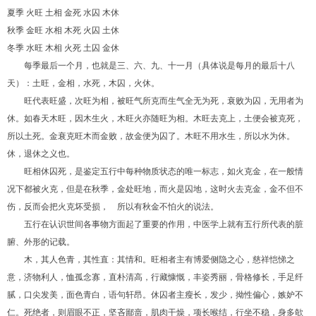
夏季 火旺 土相 金死 水囚 木休
秋季 金旺 水相 木死 火囚 土休
冬季 水旺 木相 火死 土囚 金休
每季最后一个月，也就是三、六、九、十一月（具体说是每月的最后十八
天）：土旺，金相，水死，木囚，火休。
旺代表旺盛，次旺为相，被旺气所克而生气全无为死，衰败为囚，无用者为
休。如春天木旺，因木生火，木旺火亦随旺为相。木旺去克上，土便会被克死，
所以土死。金衰克旺木而金败，故金便为囚了。木旺不用水生，所以水为休。
休，退休之义也。
旺相休囚死，是鉴定五行中每种物质状态的唯一标志，如火克金，在一般情
况下都被火克，但是在秋季，金处旺地，而火是囚地，这时火去克金，金不但不
伤，反而会把火克坏受损， 所以有秋金不怕火的说法。
五行在认识世间各事物方面起了重要的作用，中医学上就有五行所代表的脏
腑、外形的记载。
木，其人色青，其性直：其情和。旺相者主有博爱侧隐之心，慈祥恺悌之
意，济物利人，恤孤念寡，直朴清高，行藏慷慨，丰姿秀丽，骨格修长，手足纤
腻，口尖发美，面色青白，语句轩昂。休囚者主瘦长，发少，拗性偏心，嫉妒不
仁。死绝者，则眉眼不正，坚吝鄙啬，肌肉干燥，项长喉结，行坐不稳，身多欹