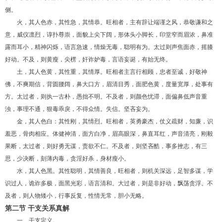
侧。
火，其人色赤，其性急，其情恭。旺相者，主有辞让端谨之风，恭敬谦和之
意，威仪凛烈，谆扑尊崇，面貌上尖下阔，形体头小脚长，印堂窄而眉浓，鼻准
露而耳小，精神闪烁，语言急速，情燥无毒，聪明有为。太过则声焦面赤，摇膝
好动。不及，则黄瘦，尖楞，奸诈妒毒，言语妄诞，有始无终。
土，其人色黄，其性重，其情厚。旺相者主言行相顾，忠者至诚，好敬神
佛，不爽期信，背圆腰阔，鼻大口方，眉清目秀，面肥色黄，度量宽厚，处事有
方。太过者，则执一古朴，愚拙不明。不及者，则颜色忧滞，面偏鼻低声音重
浊，事理不通，狠毒乖戾，不得众情。失信。坚吝妄为。
金，其人色白：其性刚，其情烈。旺相者，英勇豪杰，仗义疏财，知廉，识
羞恶，骨肉相应。体健神清，面方白净，眉高眼深，鼻直耳红，声音清亮，刚毅
果断，太过者，则好勇无谋，责欲不仁。不及者，则坚吝酷，事多挫志，有三
思，少决断，刻薄内毒，贪淫好杀，身材瘦小。
水，其人色黑。其性聪明，其情善良，旺相者，则机关深远，足智多谋，学
识过人，诡诈多极，面黑光彩，语言清和。大过者，则是非好动，飘荡贪浮。不
及者，则人物矮小，行事反复，性情无常，胆小无略。
第二节 干支关系真解
一、干支定义。