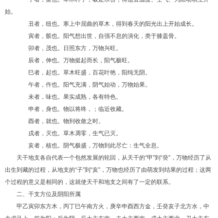
始。
丑者，纽也。寒上中屈曲的草木，得到春天的阳光出上开始成长。
寅者，髌也。阳气想出世，自强不息的演化，类于膝盖骨。
卯者，茂也。日照东方，万物兴旺。
辰者，伸也。万物挺起而长，阳气极旺。
巳者，起也。草木旺盛，百花叶艳，阳纯无阴。
午者，仵也。阳气充满，阴气始动，万物始果。
未者，味也。果实成熟，各有特色。
申者，身也。物以将终，；临近收藏。
酉者，就也。物到收敛之时。
戌者，灭也。草木凋零，生气已灭。
亥者，核也。阴气极盛，万物到此尽亡：生气全息。
天干地支各自代表一个包然发展的轮回，从天干的“甲”到“癸”，万物经历了从
出生到藏的过程，从地支的“子”到“亥”，万物也经历了由萌发到结果的过程；这两
个过程的意义是相同的，这就使天干和地支之间有了一定的联系。
二、干支方位及阴阳所属
甲乙寅卯东方木，丙丁巳午南方火，庚辛申酉西方金，壬癸亥子北方水，中