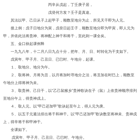
丙辛从戊起，丁壬庚子居，
戊癸何方发？壬子是真途。
其法以甲、己日从子上起甲子，顺数至地分为止，所见天干即为人元。
接上例：戊子日地分为寅，戊癸日起壬子，顺数至地分即为甲寅，即人元为
甲，并依此法将贵神、将神配上神干和将干，至此则一课全矣。
五、金口袂起课例释
一九九八年，十二月八日九点十分，把年、月、日、时转化为干支如下。
戊寅年、甲子月、己丑日、已巳时、午地分，起课。
１、取地分。地分为午。
２、取将神。月将为丑，以月将加时寻地分之法，将丑加在时巳上，顺数至
午地分上得将神为未。
３、取贵神。己日干，以“乙己鼠猴乡”贵神歌诀在子（鼠）上依贵神顺序排列
至地分午上，得贵神戌上。
４、取人元。以“甲己还加甲”歌诀起至午上，得人元为庚。
５、以五子元遁法排出将干和神干。以“甲己还加甲”歌诀数至将神未、贵神戌
上，得辛将干和甲神干。
全课如下。
戊寅年、甲子月、己丑日、己巳时、午地分。