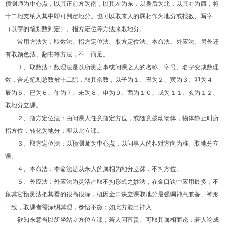
预测师为中心点，以其正前方为南，以其左为东，以身后为北；以其右为西；将
十二地支纳入其中即可判定地分。也可以取来人的属相作为地分或报数、写字
（以字的笔划数判定）、指方定位等方法来取地分。
常用方法为：取数法、指方定位法、取方定位法、本命法、外应法。另外还
有取颜色法、翻书等方法，不一而足。
１、取数法：数理法是以所测之事或问课之人的名称、字号、名字变成数理
数，合起笔划总数被十二除，取其余数，以子为１、丑为２、寅为３、卯为４
辰为５、已为６、午为７、未为８、申为９、酉为１０、戌为１１、亥为１２、
取地分立课。
２、指方定位法：由问课人任意指定方位，或随意拨动物体，物体静止时所
指方位，转化为地分；即以此立课。
３、取方定位法：以预测师为中心点，以问事人的相对方向为准。取地分立
课。
４、本命法：本命法是以来人的属相为地分立课，不拘方位。
５、外应法：外应法为灵活占取不拘形式之妙法，在金口诀中应用最多，不
象其它预测法把其看的很高很深，概因金口诀立课取地分最强调神意兼备、神形
一致，取课者需深明其理，参悟不微；如此方能出神入
欲知来意当以所坐站立方位立课，若人问富贵、可取其属相而论；若人论成