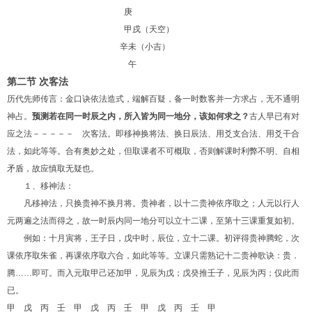
庚
甲戌（天空）
辛未（小吉）
午
第二节 次客法
历代先师传言：金口诀依法造式，端解百疑，备一时数客并一方求占，无不通明
神占。
预测若在同一时辰之内，所入皆为同一地分，该如何求之？
古人早已有对
应之法－－－－－ 次客法。即移神换将法、换日辰法、用爻支合法、用爻干合
法，如此等等。合有奥妙之处，但取课者不可概取，否则解课时利弊不明、自相
矛盾，故应慎取无疑也。
１、移神法：
凡移神法，只换贵神不换月将。贵神者，以十二贵神依序取之；人元以行人
元两遍之法而得之，故一时辰内同一地分可以立十二课，至第十三课重复如初。
例如：十月寅将，王子日，戊中时，辰位，立十二课。初评得贵神腾蛇，次
课依序取朱雀，再课依序取六合，如此等等。立课只需熟记十二贵神歌诀：贵．
腾……即可。而入元取甲己还加甲，见辰为戊；戊癸推壬子，见辰为丙；仅此而
已。
甲 戊 丙 壬 甲 戊 丙 壬 甲 戊 丙 壬 甲