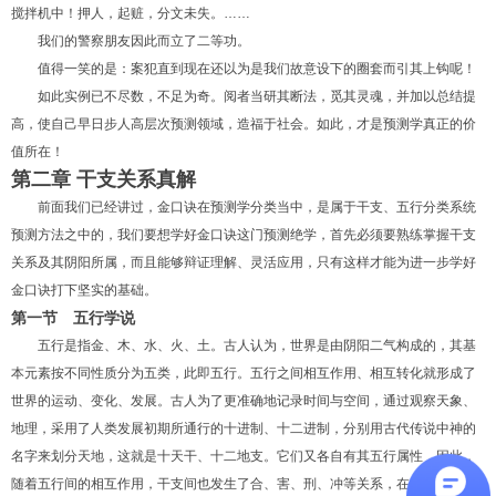
搅拌机中！押人，起赃，分文未失。……
我们的警察朋友因此而立了二等功。
值得一笑的是：案犯直到现在还以为是我们故意设下的圈套而引其上钩呢！
如此实例已不尽数，不足为奇。阅者当研其断法，觅其灵魂，并加以总结提
高，使自己早日步人高层次预测领域，造福于社会。如此，才是预测学真正的价
值所在！
第二章 干支关系真解
前面我们已经讲过，金口诀在预测学分类当中，是属于干支、五行分类系统
预测方法之中的，我们要想学好金口诀这门预测绝学，首先必须要熟练掌握干支
关系及其阴阳所属，而且能够辩证理解、灵活应用，只有这样才能为进一步学好
金口诀打下坚实的基础。
第一节 五行学说
五行是指金、木、水、火、土。古人认为，世界是由阴阳二气构成的，其基
本元素按不同性质分为五类，此即五行。五行之间相互作用、相互转化就形成了
世界的运动、变化、发展。古人为了更准确地记录时间与空间，通过观察天象、
地理，采用了人类发展初期所通行的十进制、十二进制，分别用古代传说中神的
名字来划分天地，这就是十天干、十二地支。它们又各自有其五行属性，因此，
随着五行间的相互作用，干支间也发生了合、害、刑、冲等关系，在这种关系形