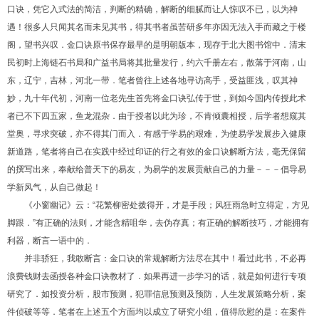
口诀，凭它入式法的简洁，判断的精确，解断的细腻而让人惊叹不已，以为神
遇！很多人只闻其名而未见其书，得其书者虽苦研多年亦因无法入手而藏之于楼
阁，望书兴叹．金口诀原书保存最早的是明朝版本，现存于北大图书馆中．清末
民初时上海链石书局和广益书局将其批量发行，约六千册左右，散落于河南，山
东，辽宁，吉林，河北一带．笔者曾往上述各地寻访高手，受益匪浅，叹其神
妙，九十年代初，河南一位老先生首先将金口诀弘传于世，到如今国内传授此术
者已不下四五家，鱼龙混杂．由于授者以此为珍，不肯倾囊相授，后学者想窥其
堂奥，寻求突破，亦不得其门而入．有感于学易的艰难，为使易学发展步入健康
新道路，笔者将自己在实践中经过印证的行之有效的金口诀解断方法，毫无保留
的撰写出来，奉献给普天下的易友，为易学的发展贡献自己的力量－－－倡导易
学新风气，从自己做起！
《小窗幽记》云：“花繁柳密处拨得开，才是手段；风狂雨急时立得定，方见
脚跟．”有正确的法则，才能含精咀华，去伪存真；有正确的解断技巧，才能拥有
利器，断言一语中的．
并非骄狂，我敢断言：金口诀的常规解断方法尽在其中！看过此书，不必再
浪费钱财去函授各种金口诀教材了．如果再进一步学习的话，就是如何进行专项
研究了．如投资分析，股市预测，犯罪信息预测及预防，人生发展策略分析，案
件侦破等等．笔者在上述五个方面均以成立了研究小组，值得欣慰的是：在案件