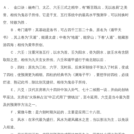
Ａ． 金口诀：融奇门、太乙、六壬三式之精华，有“断言既出，无以改易”之美
誉。相传为鬼谷子所传。它是干支、五行系统中的最高水平预测学，可以转换时
空、转败为胜．
Ｂ．奇门遁甲：其基础是洛书，可占四千三百二十条。原名为《遁甲天
书》，其上卷为“天遁”，能通太虚；中卷为“地遁”，能穿山；下卷“人遁”，能藏形
游四海；相传为黄帝所创。
Ｃ．六壬：注重河洛五行，以水为首。壬为阳水，癸为阴水，故壬水有含阴
取阳之意。相传为九天玄女所传。六壬和遁甲盛行于南北朝以后．
Ｄ，四柱：原先为三柱、六字、无时辰。后来宋朝徐子平加入了时辰，变成
了四柱，使预测更为精细。四柱的经典书为《渊海子平》，要想学好四柱，必须
烂读、熟记此书，除比别无捷径。相传为鬼谷子所传。
Ｅ。六爻：汉代京房将六十四卦中加入卦气、七十二候图一说，并由此创纳
甲巫法。京房在“火珠林占法”中正式用了“掷钱法”，至今延用。六爻是当今最为普
及的预测学方法之一。
Ｆ，紫微斗数：是六朝时期兴起的，主要是应用二十八宿。
Ｇ 风水：在宋代最为盛行。风水为避风藏水之意，当以形法为主，以免误
入歧途。