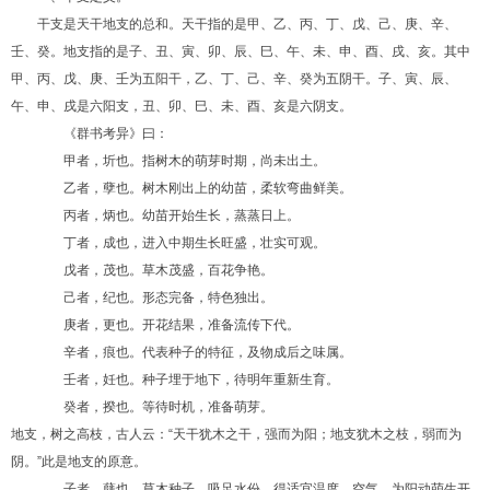
干支是天干地支的总和。天干指的是甲、乙、丙、丁、戊、己、庚、辛、
壬、癸。地支指的是子、丑、寅、卯、辰、巳、午、未、申、酉、戌、亥。其中
甲、丙、戊、庚、壬为五阳干，乙、丁、己、辛、癸为五阴干。子、寅、辰、
午、申、戌是六阳支，丑、卯、巳、未、酉、亥是六阴支。
《群书考异》曰：
甲者，圻也。指树木的萌芽时期，尚未出土。
乙者，孽也。树木刚出上的幼苗，柔软弯曲鲜美。
丙者，炳也。幼苗开始生长，蒸蒸日上。
丁者，成也，进入中期生长旺盛，壮实可观。
戊者，茂也。草木茂盛，百花争艳。
己者，纪也。形态完备，特色独出。
庚者，更也。开花结果，准备流传下代。
辛者，痕也。代表种子的特征，及物成后之味属。
壬者，妊也。种子埋于地下，待明年重新生育。
癸者，揆也。等待时机，准备萌芽。
地支，树之高枝，古人云：“天干犹木之干，强而为阳；地支犹木之枝，弱而为
阴。”此是地支的原意。
子者，蘖也。草木种子，吸足水份，得适宜温度、空气、为阳动萌生开