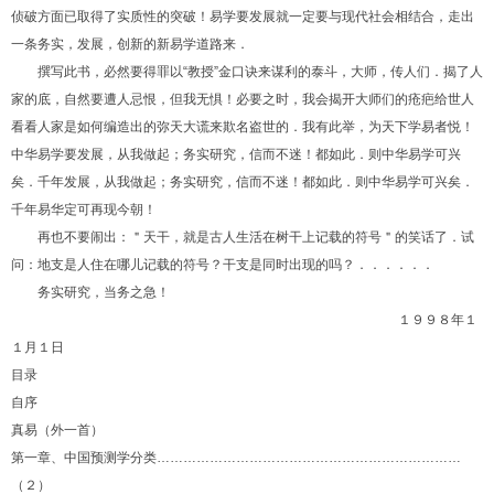
侦破方面已取得了实质性的突破！易学要发展就一定要与现代社会相结合，走出
一条务实，发展，创新的新易学道路来．
撰写此书，必然要得罪以“教授”金口诀来谋利的泰斗，大师，传人们．揭了人
家的底，自然要遭人忌恨，但我无惧！必要之时，我会揭开大师们的疮疤给世人
看看人家是如何编造出的弥天大谎来欺名盗世的．我有此举，为天下学易者悦！
中华易学要发展，从我做起；务实研究，信而不迷！都如此．则中华易学可兴
矣．千年发展，从我做起；务实研究，信而不迷！都如此．则中华易学可兴矣．
千年易华定可再现今朝！
再也不要闹出：＂天干，就是古人生活在树干上记载的符号＂的笑话了．试
问：地支是人住在哪儿记载的符号？干支是同时出现的吗？．．．．．．
务实研究，当务之急！
１９９８年１
１月１日
目录
自序
真易（外一首）
第一章、中国预测学分类……………………………………………………………
（２）