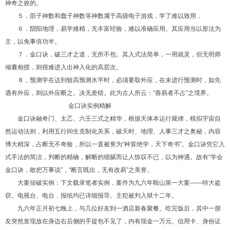
神奇之效的。
５，邵子神数和蠢子神数等神数属于高级电子游戏，学了难以致用．
６．阴阳地理，易学难精，无丰富经验，难以准确应用。其应用当以形法为
主，以免事倍功半。
７．金口诀，破三才之道，无所不包。其入式法简单，一用就灵，但无明师
倾囊相授，则很难进入出神入化的高层次。
８，预测学在达到较高预测水平时，必须要取外应，在未进行预测时，如先
遇有外应，则以外应断之。决无差错。此为古人所云：“善易者不占”之境界。
金口诀实例精解
金口诀融奇门、太乙、六壬三式之精华，根据天体本运行规律，模拟宇宙自
然运动法则，利用五行间生克制化关系，破天时、地理、人事三才之奥秘，内容
博大精深，占断无不奇验，所以一直被誉为“种算绝学，天下奇书”。金口诀凭它入
式手法的简洁，判断的精确，解断的细腻而让人惊叹不已，以为神遇。故有“学会
金口诀，敢把万事说”，“断言既出，无有改易”之美誉。
大案侦破实例：下文载录笔者实例，案件为九六年鞍山第一大案——特大盗
窃。电视台、电台．报纸均已详细报导。主犯被判入狱十二年。
九六年正月初七晚上，与几位好友到一酒店新春聚餐。吃完饭后，其中一朋
友突然发现放在身边右后侧的手提包不见了，内有现金一万元、信用卡、身份证