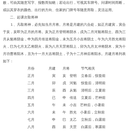
败，可由其随意写字、报数而知晓；若论出行，可视其车牌号。问课时间而断，
或以其穿衣的颜色、出行的方向、住家的门牌号等随意而取，灵活运用。
二、起课次取将神
１、凡取将神，必先知当月月将。月将是月建的六合处，如正月建寅，寅合
于亥，亥即为正月的月将。亥为正月登明将阴水，戌为二月河魁将阳土、酉为三
月从魁将阴金，申为四月传送将阳金，未为五月小吉将阴土，午为六月胜光将阳
火，巳为七月太乙将阴火，辰为八月天罡将阳上，卯为九月太冲将阴木，寅为十
月功曹将阳木，丑为十一月大吉将阴土，子为十二月神后将阳水。月建月将列表
如下：
月份 月建 月将
节气相关
正月 寅 亥 登明
立春后，惊蛰前
二月 卯 戌 河魁
惊蛰后，清明前
三月 辰 酉 从魁
清明后，立夏前
四月 已 申 传送
立夏后，芒种前
五月 午 未 小吉 芒种后，小暑前
六月 未 午 胜光 小暑后，立秋前
七月 申 巳 太乙
立秋后，白露前
八月 酉 辰 天罡
白露后，寒露前