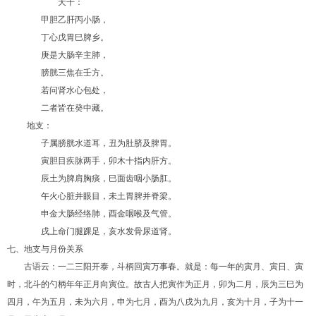
天干：
甲胆乙肝丙小肠，
丁心戊胃巳脾乡。
庚是大肠辛主肺，
膀胱三焦在壬方。
若问肾水心包处，
二者皆在癸中藏。
地支：
子属膀胱水道耳，丑为肚脐及脾胃。
寅胆目疾脉两手，卯木十指内肝方。
辰土为脾肩胸痰，巳面齿咽小肠肛。
午火心脏并眼目，未土胃脾并脊梁。
申金大肠经络肺，酉金咽喉及气管。
戌上命门腿踝足，亥水发骨尿道肾。
七、地支与月份关系
古语云：一二三阳开泰，斗柄回寅万事春。就是：每一年的寅月、寅日、寅
时，北斗的勺柄年年正月向寅位。故古人把寅作为正月，卯为二月，辰为三巳为
四月，午为五月，未为六月，申为七月，酉为八戌为九月，亥为十月，子为十一