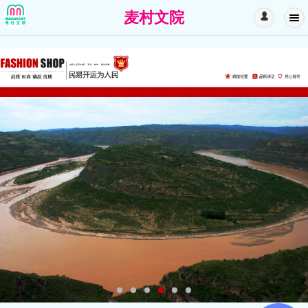
麦村文院
󰄭